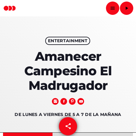
menu
play_arrow
close
play_arrow
ENTERTAINMENT
RADIO NACIONAL
Amanecer
Campesino El
INICIO
Madrugador
PROGRAMAS
PODCASTS
DE LUNES A VIERNES DE 5 A 7 DE LA MAÑANA
LOCUTORES
share
email
33
CONTACTO