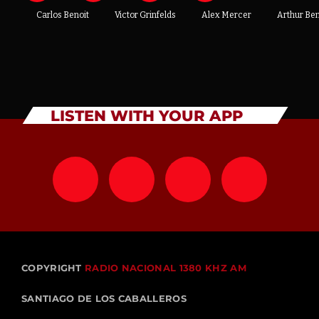
Carlos Benoit
Victor Grinfelds
Alex Mercer
Arthur Be
LISTEN WITH YOUR APP
COPYRIGHT
RADIO NACIONAL 1380 KHZ AM
SANTIAGO DE LOS CABALLEROS