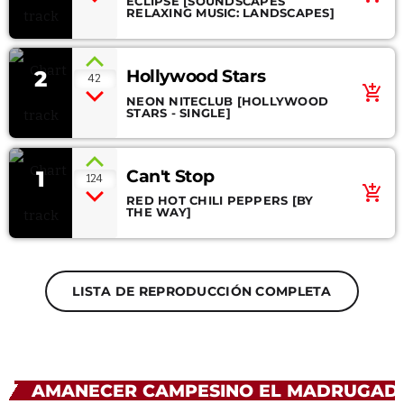
ECLIPSE [SOUNDSCAPES
RELAXING MUSIC: LANDSCAPES]
2
Hollywood Stars
42
add_shopping_cart
NEON NITECLUB [HOLLYWOOD
STARS - SINGLE]
1
Can't Stop
124
add_shopping_cart
RED HOT CHILI PEPPERS [BY
THE WAY]
LISTA DE REPRODUCCIÓN COMPLETA
AMANECER CAMPESINO EL MADRUGAD