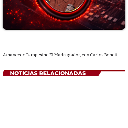
Categories
Economics
Education
General
Amanecer Campesino El Madrugador, con Carlos Benoit
Health
Lifestyle
NOTICIAS RELACIONADAS
Local
Sports
Technology
UPCOMING SHOWS