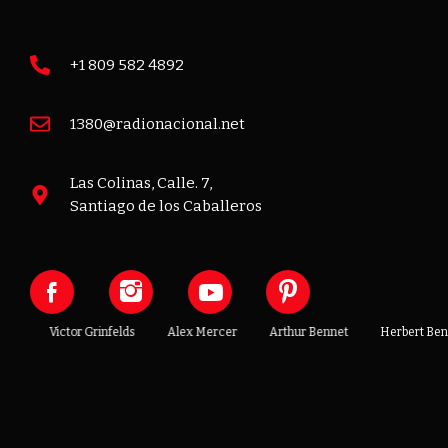
+1 809 582 4892
1380@radionacional.net
Las Colinas, Calle. 7,
Santiago de los Caballeros
t
Victor Grinfelds
Alex Mercer
Arthur Bennet
Herbert Benni