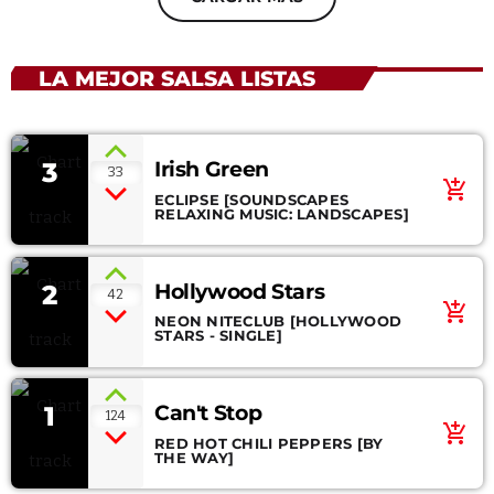
LA MEJOR SALSA LISTAS
3
Irish Green
33
add_shopping_cart
ECLIPSE [SOUNDSCAPES
RELAXING MUSIC: LANDSCAPES]
2
Hollywood Stars
42
add_shopping_cart
NEON NITECLUB [HOLLYWOOD
STARS - SINGLE]
1
Can't Stop
124
add_shopping_cart
RED HOT CHILI PEPPERS [BY
THE WAY]