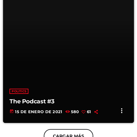
POLITICS
The Podcast #3
more_vert
today
15 DE ENERO DE 2021
580
61
CARGAR MÁS