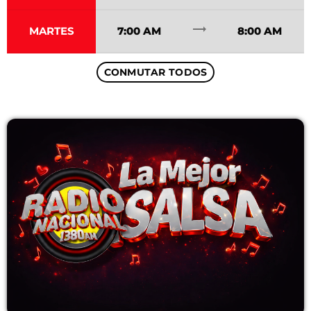
trending_flat
MARTES
7:00 AM
8:00 AM
Archives
CONMUTAR TODOS
enero 2024
noviembre 2022
octubre 2022
julio 2021
junio 2021
mayo 2021
abril 2021