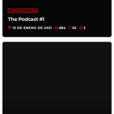
COMMUNICATIONS
The Podcast #1
today
15 DE ENERO DE 2021
684
55
3