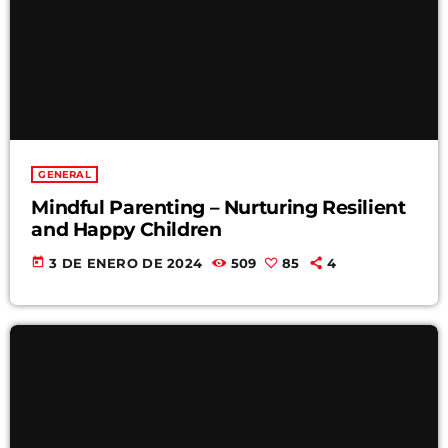
GENERAL
Mindful Parenting – Nurturing Resilient
and Happy Children
today
3 DE ENERO DE 2024
509
85
4