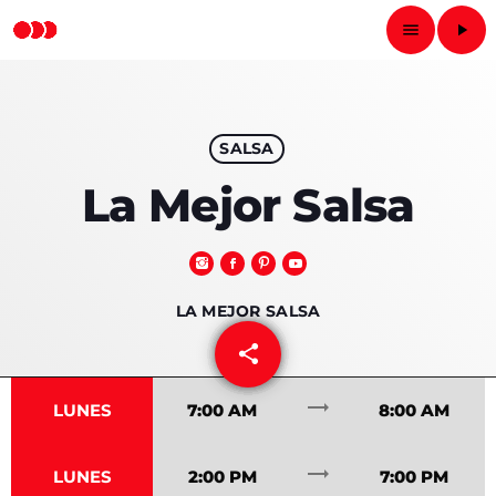
menu
play_arrow
close
play_arrow
SALSA
RADIO NACIONAL
La Mejor Salsa
INICIO
LA MEJOR SALSA
PROGRAMAS
share
email
92
PODCASTS
trending_flat
LUNES
7:00 AM
8:00 AM
LOCUTORES
trending_flat
LUNES
2:00 PM
7:00 PM
CONTACTO