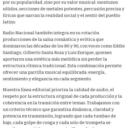
por su popularidad, sino por su valor musical: montunos
Jazz Junction
sólidos, secciones de metales potentes, percusión precisa y
MIXED BY ARTHUR BENNET
10:00 AM - 12:00 AM
líricas que narran la realidad social y el sentir del pueblo
latino.
Música Cristiana
Radio Nacional también integra en su rotación
LAS MEJORES ALABANZAS
12:00 AM - 2:00 AM
producciones de la salsa romántica y erótica que
dominaron las décadas de los 80 y 90, con voces como
Eddie
Santiago
,
Gilberto Santa Rosa
y
Luis Enrique
, quienes
Echo Waves
aportaron una estética más melódica sin perder la
PRESENTED BY KENNETH DELL
5:00 AM - 7:00 AM
estructura rítmica tradicional. Esta combinación permite
ofrecer una parrilla musical equilibrada: energía,
sentimiento y elegancia en cada segmento.
Nuestra línea editorial prioriza la calidad de audio, el
respeto por la estructura original de cada producción y la
coherencia en la transición entre temas. Trabajamos con
un criterio técnico que garantiza dinámica, claridad y
potencia en transmisión, logrando que cada tumbao de
bajo, cada golpe de conga y cada solo de trompeta se