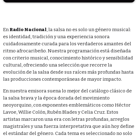
Categories
Economics
En
Radio Nacional
, la salsa no es solo un género musical:
Education
es identidad, tradición y una experiencia sonora
cuidadosamente curada para los verdaderos amantes del
General
ritmo afrocaribeño. Nuestra programación está diseñada
con criterio musical, conocimiento histórico y sensibilidad
Health
cultural, ofreciendo una selección que recorre la
Lifestyle
evolución de la salsa desde sus raíces más profundas hasta
las producciones contemporáneas de mayor impacto.
Local
En nuestra emisora suena lo mejor del catálogo clásico de
Sports
la salsa brava y la época dorada del movimiento
neoyorquino, con exponentes emblemáticos como
Héctor
Technology
Lavoe
,
Willie Colón
,
Rubén Blades
y
Celia Cruz
. Estos
artistas marcaron una era con letras profundas, arreglos
magistrales y una fuerza interpretativa que aún hoy define
UPCOMING SHOWS
el estándar del género. Cada tema es seleccionado no solo