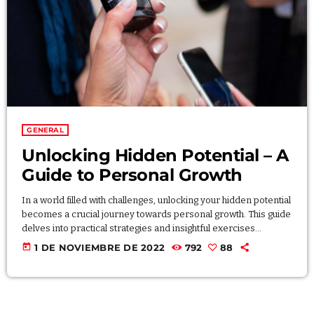
Archives
enero 2024
GENERAL
noviembre 2022
Unlocking Hidden Potential – A
octubre 2022
Guide to Personal Growth
julio 2021
In a world filled with challenges, unlocking your hidden potential
junio 2021
becomes a crucial journey towards personal growth. This guide
delves into practical strategies and insightful exercises
mayo 2021
designed to help you identify and unleash untapped
today
1 DE NOVIEMBRE DE 2022
792
88
capabilities. By understanding the power within, you embark on
abril 2021
a transformative path, breaking through barriers and achieving
a heightened sense of self-realization. Embrace the process of
unlocking your hidden potential, and witness the positive
impact it […]