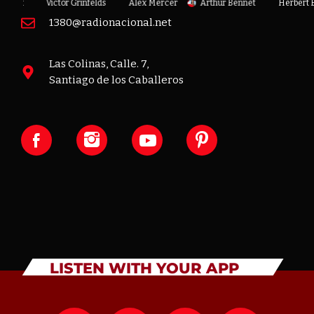
enoit
Victor Grinfelds
Alex Mercer
Arthur Bennet
Herbert B
1380@radionacional.net
Las Colinas, Calle. 7,
Santiago de los Caballeros
LISTEN WITH YOUR APP