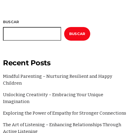
Categories
BUSCAR
Economics
BUSCAR
Education
General
Health
Recent Posts
Lifestyle
Mindful Parenting – Nurturing Resilient and Happy
Local
Children
Sports
Unlocking Creativity – Embracing Your Unique
Imagination
Technology
Exploring the Power of Empathy for Stronger Connections
UPCOMING SHOWS
The Art of Listening – Enhancing Relationships Through
Active Listening