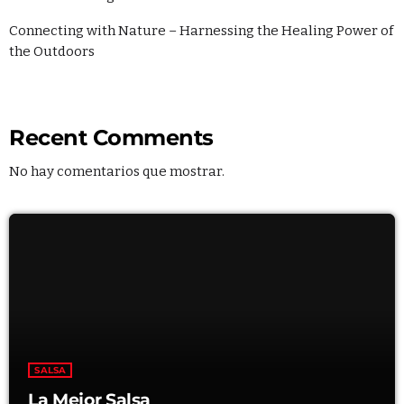
La Mejor Salsa
LA MEJOR SALSA
Connecting with Nature – Harnessing the Healing Power of
9:00 PM - 11:00 PM
the Outdoors
Soul Serenade
WITH ALEX MERCER
11:55 PM - 12:00 AM
Recent Comments
Música Cristiana
No hay comentarios que mostrar.
LAS MEJORES ALABANZAS
12:00 AM - 2:00 AM
SALSA
La Mejor Salsa