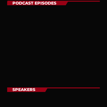
PODCAST EPISODES
Archives
enero 2024
noviembre 2022
octubre 2022
julio 2021
junio 2021
mayo 2021
SPEAKERS
abril 2021