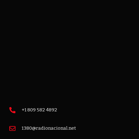
Categories
Economics
Education
General
Health
Lifestyle
Local
Sports
Technology
+1 809 582 4892
1380@radionacional.net
UPCOMING SHOWS