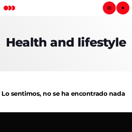
menu
play_arrow
close
Health and lifestyle
play_arrow
RADIO NACIONAL
INICIO
PROGRAMAS
Lo sentimos, no se ha encontrado nada
PODCASTS
LOCUTORES
CONTACTO