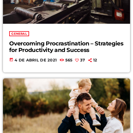
Archives
GENERAL
Overcoming Procrastination – Strategies
enero 2024
for Productivity and Success
noviembre 2022
today
4 DE ABRIL DE 2021
565
37
12
octubre 2022
julio 2021
junio 2021
mayo 2021
abril 2021