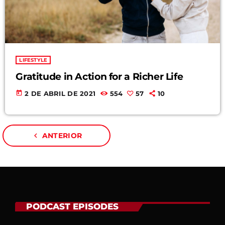
Categories
Economics
Education
LIFESTYLE
Gratitude in Action for a Richer Life
General
today
2 DE ABRIL DE 2021
554
57
10
Health
Lifestyle
navigate_before
ANTERIOR
Local
Sports
Technology
PODCAST EPISODES
UPCOMING SHOWS