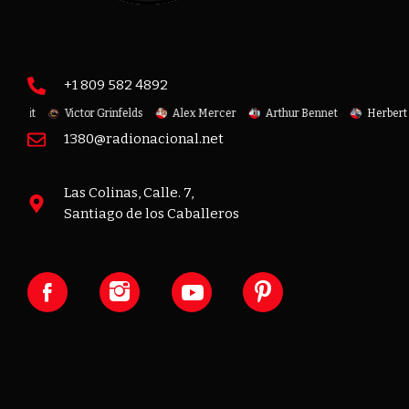
+1 809 582 4892
Benoit
Victor Grinfelds
Alex Mercer
Arthur Bennet
Herbert 
1380@radionacional.net
Las Colinas, Calle. 7,
Santiago de los Caballeros